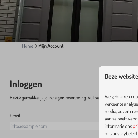
Home
Mijn Account
Deze website
Inloggen
We gebruiken cook
Bekijk gemakkelijk jouw eigen reservering. Vul het e-mailadres in wa
verkeer te analys
media, adverteren
Email
aan ze heeft vers
informatie ons
pr
ons privacybeleid.