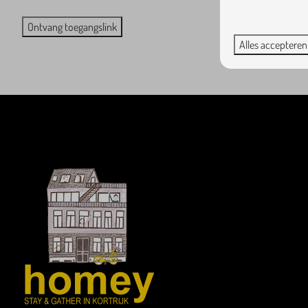
Ontvang toegangslink
Alles accepteren