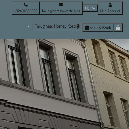
NL
+32494082306
hello@homey-kortrijk.be
Mijn Account
Terug naar Homey Kortrijk
Zoek & Boek